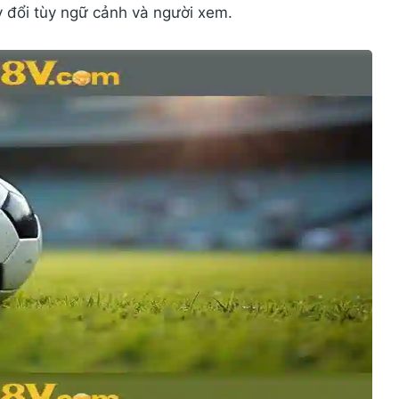
 đổi tùy ngữ cảnh và người xem.