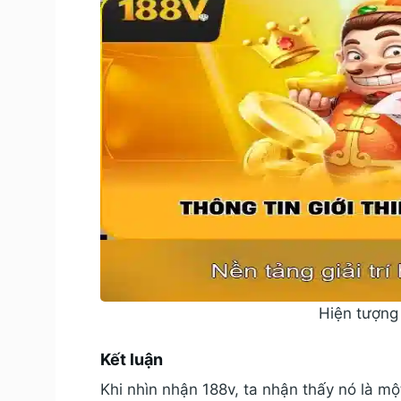
Hiện tượng 
Kết luận
Khi nhìn nhận 188v, ta nhận thấy nó là m