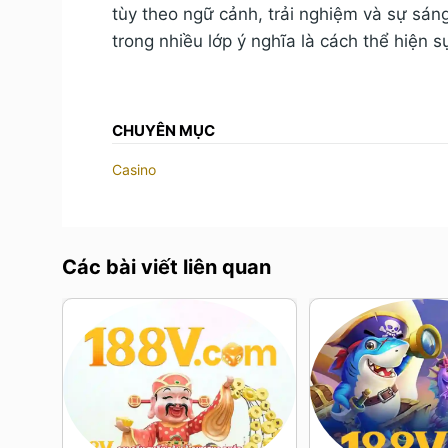
tùy theo ngữ cảnh, trải nghiệm và sự sáng
trong nhiều lớp ý nghĩa là cách thể hiện 
CHUYÊN MỤC
Casino
Các bài viết liên quan