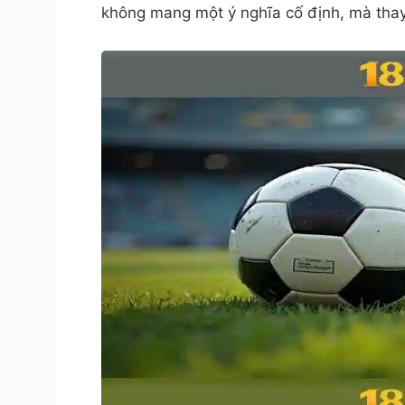
không mang một ý nghĩa cố định, mà thay