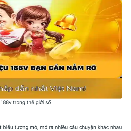
188v trong thế giới số
ột biểu tượng mở, mở ra nhiều câu chuyện khác nhau