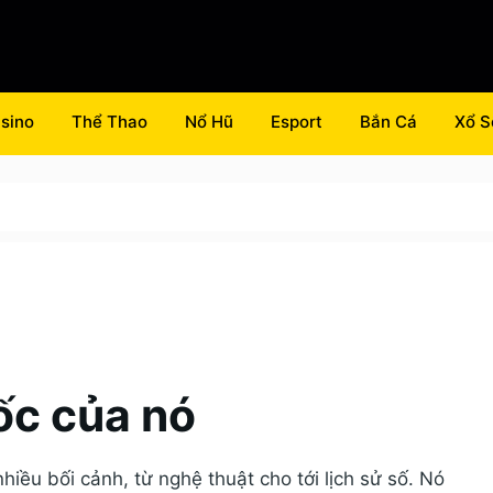
sino
Thể Thao
Nổ Hũ
Esport
Bắn Cá
Xổ S
ốc của nó
nhiều bối cảnh, từ nghệ thuật cho tới lịch sử số. Nó