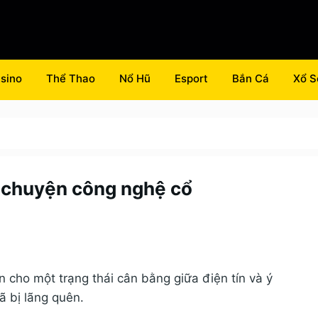
sino
Thể Thao
Nổ Hũ
Esport
Bắn Cá
Xổ S
u chuyện công nghệ cổ
n cho một trạng thái cân bằng giữa điện tín và ý
ã bị lãng quên.