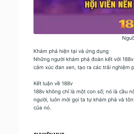
Nguồ
Khám phá hiện tại và ứng dụng
Những người khám phá đoàn kết với 188v 
cảm xúc đan xen, tạo ra các trải nghiệm 
Kết luận về 188v
188v không chỉ là một con số; nó là cầu n
người, luôn mời gọi ta tự khám phá và tôn
của nó.