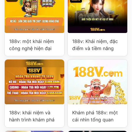
188v: một khái niệm
188v: Khái niệm, đặc
công nghệ hiện đại
điểm và tiềm năng
188v: khái niệm và
Khám phá 188v: một
hành trình khám phá
cái nhìn tổng quan