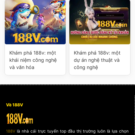
Tong quan chuong trinh VIP 
Khám phá 188v: một
Khám phá 188v: một
khái niệm công nghệ
dự án nghệ thuật và
Mục Lục
và văn hóa
công nghệ
1. Tại Sao Nên Tham Gia Câu Lạc Bộ VIP
188v?
2. Hệ Thống Cấp Bậc & Lộ Trình Thăng
Hạng
Về 188V
3. Bảng So Sánh Quyền Lợi Chi Tiết
4. Phân Tích Các Đặc Quyền Nổi Bật
5. Câu Hỏi Thường Gặp (FAQ)
188V
là nhà cái trực tuyến top đầu thị trường luôn là lựa chọn