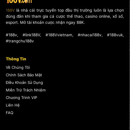
188V
là nhà cái trực tuyến top đầu thị trường luôn là lựa chọn
đúng đắn khi tham gia cá cược thể thao, casino online, xổ số,
esport. Mở tài khoản cược nhận ngay 88K.
#188v, #link188V, #188Vvietnam, #nhacai188v, #188vuk,
#trangchu188v
Thông Tin
Về Chúng Tôi
Chính Sách Bảo Mật
Điều Khoản Sử Dụng
Giao-dien-ung
Miễn Trừ Trách Nhiệm
Chương Trình VIP
Cam kết chất lượng và minh bạch
Liên Hệ
Chúng tôi cam kết công khai mọi thông tin quan
FAQ
trọng liên quan đến tỷ lệ cược, điều kiện thưởng
và lịch sử giao dịch. Điều này giúp người chơi có