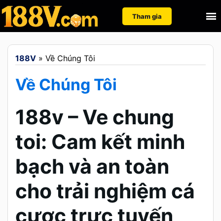
Nhảy
Tìm
Tham gia
đến
kiếm
nội
cho:
dung
188V
»
Về Chúng Tôi
Về Chúng Tôi
188v – Ve chung
toi: Cam kết minh
bạch và an toàn
cho trải nghiệm cá
cược trực tuyến