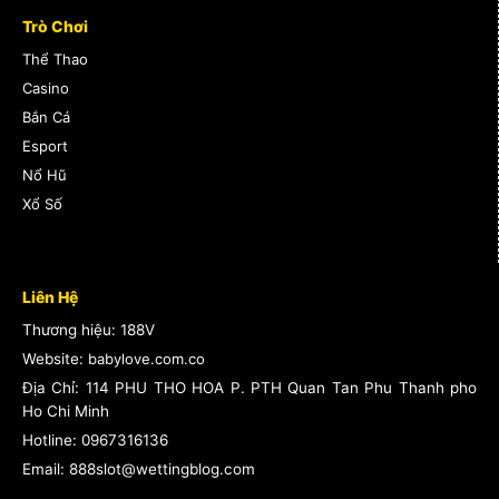
thể so sánh và đánh giá độc lập, từ đó tăng tính
Trò Chơi
công bằng cho cộng đồng.
Thể Thao
Casino
Bắn Cá
Esport
Nổ Hũ
Xổ Số
Liên Hệ
Thương hiệu: 188V
Website:
babylove.com.co
Địa Chỉ:
114 PHU THO HOA P. PTH Quan Tan Phu Thanh pho
Ho Chi Minh
Hotline:
0967316136
Email: 888slot@wettingblog.com