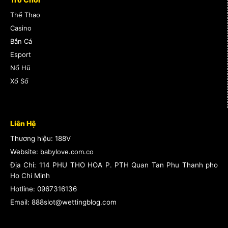
Thể Thao
Casino
Bắn Cá
Esport
Nổ Hũ
Xổ Số
Liên Hệ
Thương hiệu: 188V
Website:
babylove.com.co
Địa Chỉ:
114 PHU THO HOA P. PTH Quan Tan Phu Thanh pho
Ho Chi Minh
Hotline:
0967316136
Email: 888slot@wettingblog.com