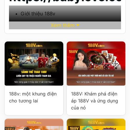
Giới thiệu 188v
An toàn và tuân thủ pháp lý
Xem thêm
Tính năng cược thể thao nổi bật
Hướng dẫn tham gia và quản lý ngân sách
Chiến lược cược và quản trị rủi ro
Kết luận
Trong thị trường cược trực tuyến ngày càng
phát triển, 188v nổi lên như một nền tảng uy tín
để người chơi tiếp cận với các trận đấu the thao
đa dạng. Trang web được thiết kế để hỗ trợ cả
188v: một khung điện
188V: Khám phá điện
người mới và người chơi có kinh nghiệm bằng
cho tương lai
áp 188V và ứng dụng
của nó
cách tích hợp giao diện trực quan, hệ thống
thanh toán an toàn và các công cụ phân tích
kèo. Bài viết này cung cấp cái nhìn sâu về cách