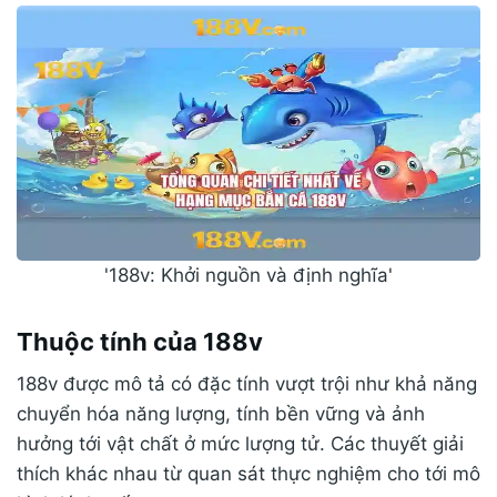
'188v: Khởi nguồn và định nghĩa'
Thuộc tính của 188v
188v được mô tả có đặc tính vượt trội như khả năng
chuyển hóa năng lượng, tính bền vững và ảnh
hưởng tới vật chất ở mức lượng tử. Các thuyết giải
thích khác nhau từ quan sát thực nghiệm cho tới mô