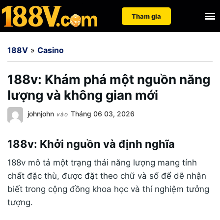
Nhảy
Tìm
Tham gia
đến
kiếm
nội
cho:
188V
»
Casino
dung
188v: Khám phá một nguồn năng
lượng và không gian mới
johnjohn
Tháng 06 03, 2026
vào
188v: Khởi nguồn và định nghĩa
188v mô tả một trạng thái năng lượng mang tính
chất đặc thù, được đặt theo chữ và số để dễ nhận
biết trong cộng đồng khoa học và thí nghiệm tưởng
tượng.