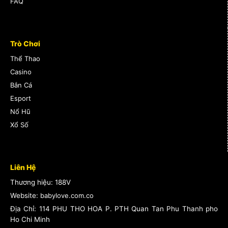
FAQ
Trò Chơi
Thể Thao
Casino
Bắn Cá
Esport
Nổ Hũ
Xổ Số
Liên Hệ
Thương hiệu: 188V
Website:
babylove.com.co
Địa Chỉ:
114 PHU THO HOA P. PTH Quan Tan Phu Thanh pho
Ho Chi Minh