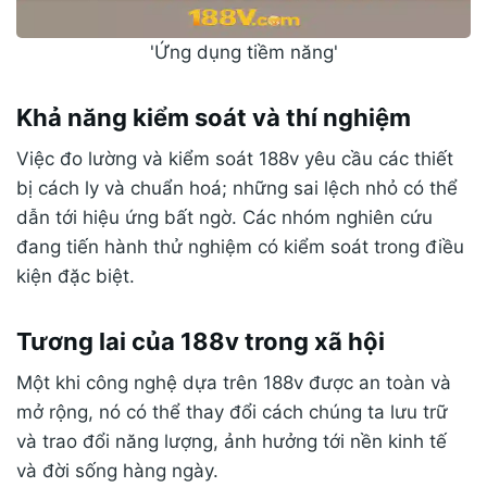
'Ứng dụng tiềm năng'
Khả năng kiểm soát và thí nghiệm
Việc đo lường và kiểm soát 188v yêu cầu các thiết
bị cách ly và chuẩn hoá; những sai lệch nhỏ có thể
dẫn tới hiệu ứng bất ngờ. Các nhóm nghiên cứu
đang tiến hành thử nghiệm có kiểm soát trong điều
kiện đặc biệt.
Tương lai của 188v trong xã hội
Một khi công nghệ dựa trên 188v được an toàn và
mở rộng, nó có thể thay đổi cách chúng ta lưu trữ
và trao đổi năng lượng, ảnh hưởng tới nền kinh tế
và đời sống hàng ngày.