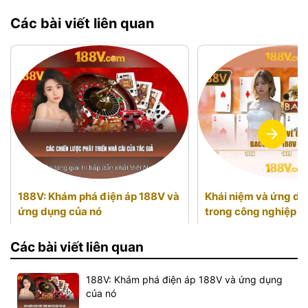
Các bài viết liên quan
188V: Khám phá điện áp 188V và
Khái niệm và ứng d
ứng dụng của nó
trong công nghiệp
Các bài viết liên quan
188V: Khám phá điện áp 188V và ứng dụng
của nó