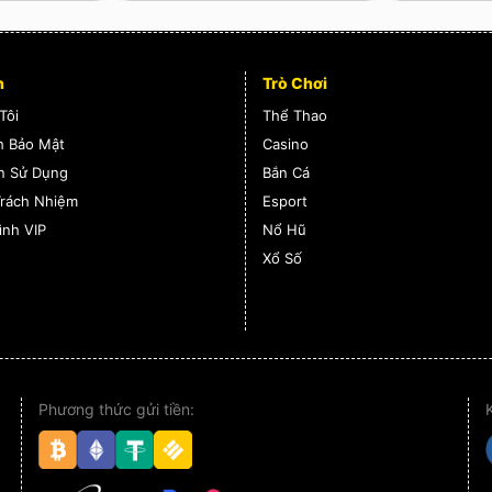
n
Trò Chơi
Tôi
Thể Thao
h Bảo Mật
Casino
n Sử Dụng
Bắn Cá
Trách Nhiệm
Esport
ình VIP
Nổ Hũ
Xổ Số
Phương thức gửi tiền:
K