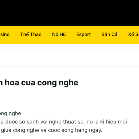
sino
Thể Thao
Nổ Hũ
Esport
Bắn Cá
Xổ S
n hoa cua cong nghe
cong nghe
a duoc so sanh voi nghe thuat so. no la ki hieu moi
o giua cong nghe va cuoc song hang ngay.