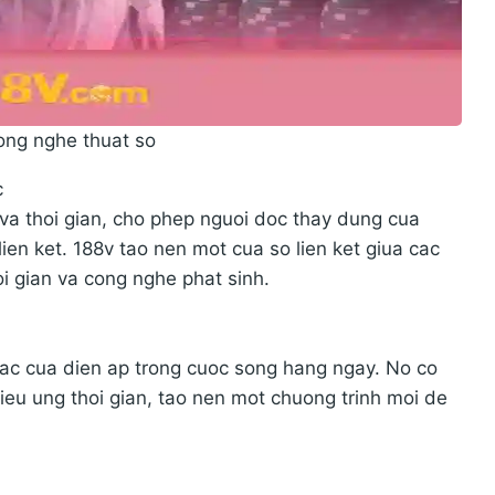
ong nghe thuat so
c
n va thoi gian, cho phep nguoi doc thay dung cua
ien ket. 188v tao nen mot cua so lien ket giua cac
i gian va cong nghe phat sinh.
hac cua dien ap trong cuoc song hang ngay. No co
ieu ung thoi gian, tao nen mot chuong trinh moi de