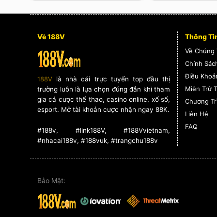
Về 188V
Thông Ti
Về Chúng 
Chính Sác
Điều Khoả
188V
là nhà cái trực tuyến top đầu thị
Miễn Trừ 
trường luôn là lựa chọn đúng đắn khi tham
gia cá cược thể thao, casino online, xổ số,
Chương Tr
esport. Mở tài khoản cược nhận ngay 88K.
Liên Hệ
FAQ
#188v, #link188V, #188Vvietnam,
#nhacai188v, #188vuk, #trangchu188v
Bảo Mật: