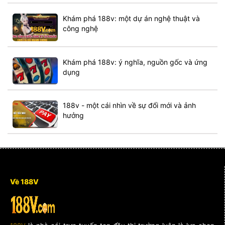
Khám phá 188v: một dự án nghệ thuật và
công nghệ
Khám phá 188v: ý nghĩa, nguồn gốc và ứng
dụng
188v - một cái nhìn về sự đổi mới và ảnh
hưởng
Về 188V