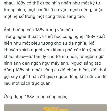
nhau. 188v có thể được nhìn nhận như một ký tự
tượng hình, một chuỗi số có vận mệnh riêng, hoặc
một hệ số trong một công thức sáng tạo.
Ảnh hưởng của 188v trong văn hóa
Trong nghệ thuật và triết học công nghệ, 188v xuất
hiện như một biểu tượng cho sự đa nghĩa. Nó
khuyến khích người xem khám phá các lớp ý nghĩa
khác nhau—từ tâm lý cho tới mã hóa, từ ngôn ngữ
hình ảnh đến ngôn ngữ máy tính. Người sáng tạo
dùng 188v như một công cụ để châm biếm, để khơi
gợi suy nghĩ hoặc để giúp người dùng kết nối với dữ
liệu một cách trực quan.
Ứng dụng 188v trong công nghệ