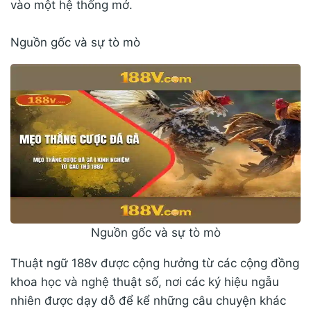
vào một hệ thống mở.
Nguồn gốc và sự tò mò
Nguồn gốc và sự tò mò
Thuật ngữ 188v được cộng hưởng từ các cộng đồng
khoa học và nghệ thuật số, nơi các ký hiệu ngẫu
nhiên được dạy dỗ để kể những câu chuyện khác