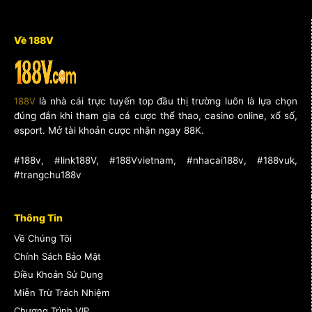
Về 188V
188V
là nhà cái trực tuyến top đầu thị trường luôn là lựa chọn
đúng đắn khi tham gia cá cược thể thao, casino online, xổ số,
esport. Mở tài khoản cược nhận ngay 88K.
#188v, #link188V, #188Vvietnam, #nhacai188v, #188vuk,
#trangchu188v
Thông Tin
Về Chúng Tôi
Chính Sách Bảo Mật
Điều Khoản Sử Dụng
Miễn Trừ Trách Nhiệm
Chương Trình VIP