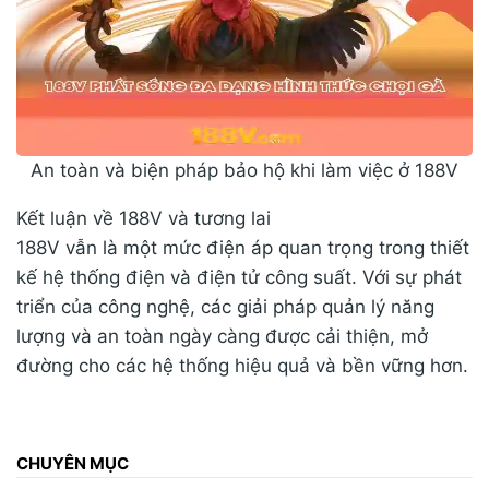
An toàn và biện pháp bảo hộ khi làm việc ở 188V
Kết luận về 188V và tương lai
188V vẫn là một mức điện áp quan trọng trong thiết
kế hệ thống điện và điện tử công suất. Với sự phát
triển của công nghệ, các giải pháp quản lý năng
lượng và an toàn ngày càng được cải thiện, mở
đường cho các hệ thống hiệu quả và bền vững hơn.
CHUYÊN MỤC