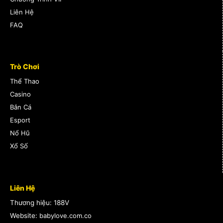
Liên Hệ
FAQ
Trò Chơi
Thể Thao
Casino
Bắn Cá
Esport
Nổ Hũ
Xổ Số
Liên Hệ
Thương hiệu: 188V
Website:
babylove.com.co