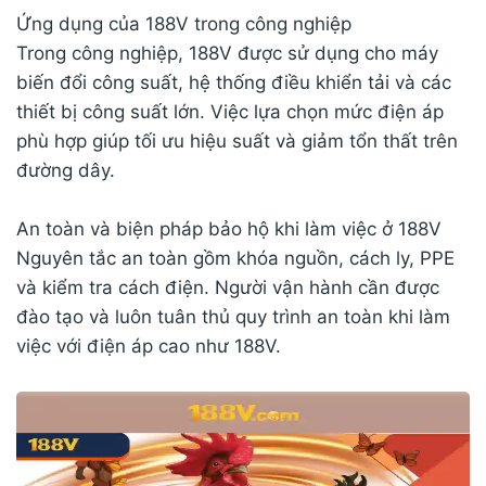
Ứng dụng của 188V trong công nghiệp
Trong công nghiệp, 188V được sử dụng cho máy
biến đổi công suất, hệ thống điều khiển tải và các
thiết bị công suất lớn. Việc lựa chọn mức điện áp
phù hợp giúp tối ưu hiệu suất và giảm tổn thất trên
đường dây.
An toàn và biện pháp bảo hộ khi làm việc ở 188V
Nguyên tắc an toàn gồm khóa nguồn, cách ly, PPE
và kiểm tra cách điện. Người vận hành cần được
đào tạo và luôn tuân thủ quy trình an toàn khi làm
việc với điện áp cao như 188V.