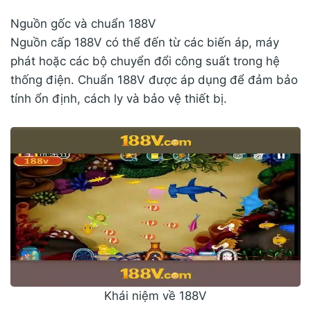
Nguồn gốc và chuẩn 188V
Nguồn cấp 188V có thể đến từ các biến áp, máy
phát hoặc các bộ chuyển đổi công suất trong hệ
thống điện. Chuẩn 188V được áp dụng để đảm bảo
tính ổn định, cách ly và bảo vệ thiết bị.
Khái niệm về 188V