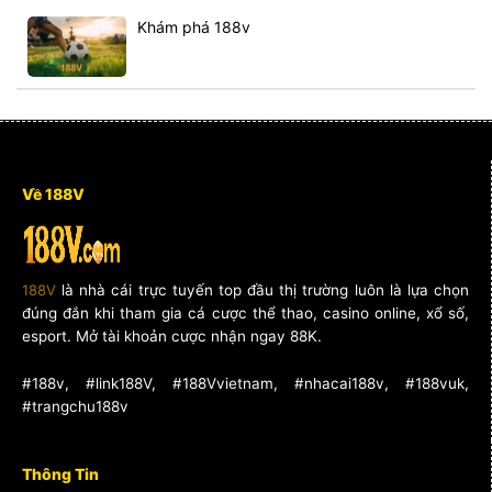
Khám phá 188v
Về 188V
188V
là nhà cái trực tuyến top đầu thị trường luôn là lựa chọn
đúng đắn khi tham gia cá cược thể thao, casino online, xổ số,
esport. Mở tài khoản cược nhận ngay 88K.
#188v, #link188V, #188Vvietnam, #nhacai188v, #188vuk,
#trangchu188v
Thông Tin