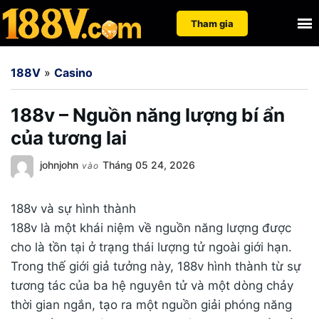
Nhảy
Tìm
Tham gia
đến
kiếm
nội
cho:
188V
»
Casino
dung
188v – Nguồn năng lượng bí ẩn
của tương lai
johnjohn
Tháng 05 24, 2026
vào
188v và sự hình thành
188v là một khái niệm về nguồn năng lượng được
cho là tồn tại ở trạng thái lượng tử ngoài giới hạn.
Trong thế giới giả tưởng này, 188v hình thành từ sự
tương tác của ba hệ nguyên tử và một dòng chảy
thời gian ngắn, tạo ra một nguồn giải phóng năng