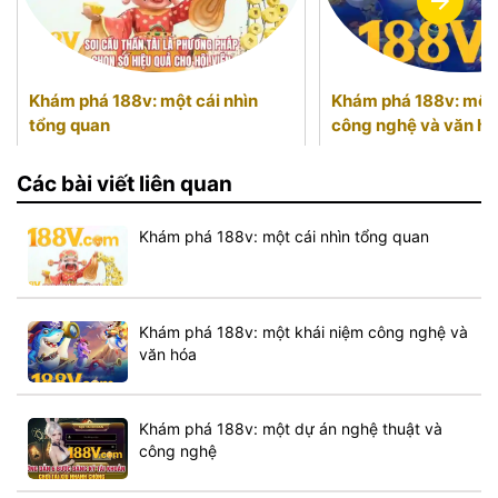
Khám phá 188v: một cái nhìn
Khám phá 188v: một 
tổng quan
công nghệ và văn h
Các bài viết liên quan
Khám phá 188v: một cái nhìn tổng quan
Khám phá 188v: một khái niệm công nghệ và
văn hóa
Khám phá 188v: một dự án nghệ thuật và
công nghệ