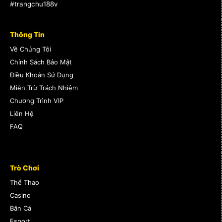
#trangchu188v
Thông Tin
Về Chúng Tôi
Chính Sách Bảo Mật
Điều Khoản Sử Dụng
Miễn Trừ Trách Nhiệm
Chương Trình VIP
Liên Hệ
FAQ
Trò Chơi
Thể Thao
Casino
Bắn Cá
Esport