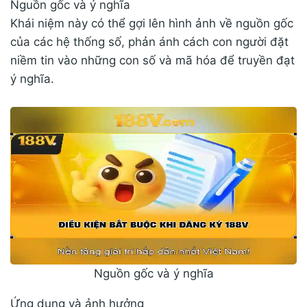
Nguồn gốc và ý nghĩa
Khái niệm này có thể gợi lên hình ảnh về nguồn gốc
của các hệ thống số, phản ánh cách con người đặt
niềm tin vào những con số và mã hóa để truyền đạt
ý nghĩa.
Nguồn gốc và ý nghĩa
Ứng dụng và ảnh hưởng