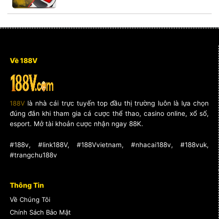
Về 188V
188V
là nhà cái trực tuyến top đầu thị trường luôn là lựa chọn
đúng đắn khi tham gia cá cược thể thao, casino online, xổ số,
esport. Mở tài khoản cược nhận ngay 88K.
#188v, #link188V, #188Vvietnam, #nhacai188v, #188vuk,
#trangchu188v
Thông Tin
Về Chúng Tôi
Chính Sách Bảo Mật