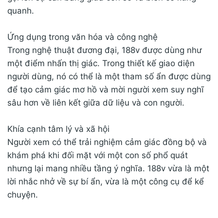
quanh.
Ứng dụng trong văn hóa và công nghệ
Trong nghệ thuật đương đại, 188v được dùng như
một điểm nhấn thị giác. Trong thiết kế giao diện
người dùng, nó có thể là một tham số ẩn được dùng
để tạo cảm giác mơ hồ và mời người xem suy nghĩ
sâu hơn về liên kết giữa dữ liệu và con người.
Khía cạnh tâm lý và xã hội
Người xem có thể trải nghiệm cảm giác đồng bộ và
khám phá khi đối mặt với một con số phổ quát
nhưng lại mang nhiều tầng ý nghĩa. 188v vừa là một
lời nhắc nhở về sự bí ẩn, vừa là một công cụ để kể
chuyện.