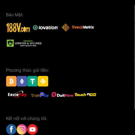
Bảo Mật:
Phương thức gửi tiền:
Kết nối với chúng tôi: