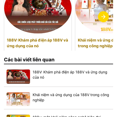
188V: Khám phá điện áp 188V và
Khái niệm và ứng d
ứng dụng của nó
trong công nghiệp
Các bài viết liên quan
188V: Khám phá điện áp 188V và ứng dụng
của nó
Khái niệm và ứng dụng của 188V trong công
nghiệp