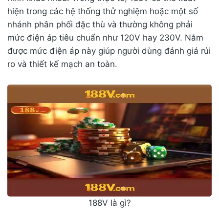
hiện trong các hệ thống thử nghiệm hoặc một số
nhánh phân phối đặc thù và thường không phải
mức điện áp tiêu chuẩn như 120V hay 230V. Nắm
được mức điện áp này giúp người dùng đánh giá rủi
ro và thiết kế mạch an toàn.
188V là gì?